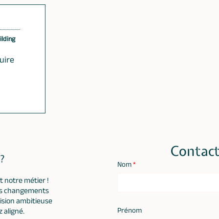
ilding
uire
Contact
 ?
Nom
*
st notre métier !
os changements
vision ambitieuse
Prénom
 aligné.