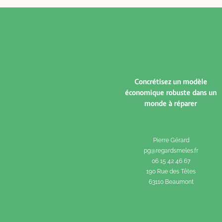
Concrétisez un modèle
économique robuste dans un
monde à réparer
Pierre Gérard
pg@regardsmeles.fr
06 15 42 46 67
190
Rue des Têtes
63110 Beaumont